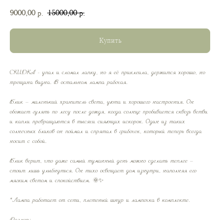
9000,00
15000,00
р.
р.
Купить
СКИДКА - упал и сломал лапку, но я её приклеила, держится хорошо, но
трещина видна. В остальном лампа рабочая.
Блик — маленький хранитель света, уюта и хорошего настроения. Он
обожает гулять по лесу после дождя, когда солнце пробивается сквозь ветви
и капли превращаются в тысячи сияющих искорок. Один из таких
солнечных бликов он поймал и спрятал в грибочек, который теперь всегда
носит с собой.
Блик верит, что даже самый туманный день можно сделать теплее —
стоит лишь улыбнуться. Он тихо освещает дом изнутри, наполняя его
мягким светом и спокойствием. 🌞✨
*Лампа работает от сети, плетеный шнур и лампочка в комплекте.
Размер: